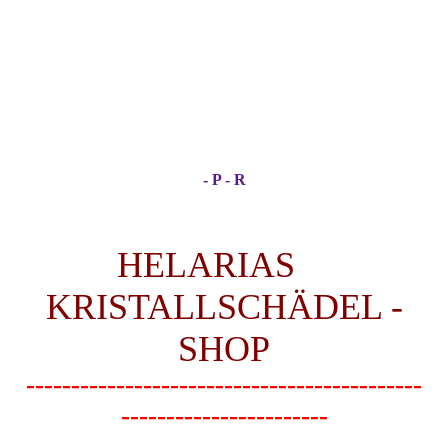
- P - R
HELARIAS
KRISTALLSCHÄDEL -
SHOP
--------------------------------------------
-----------------------