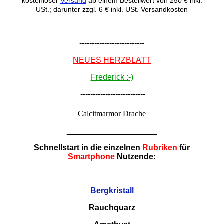
kostenloser
Versand
ab einem Bestellwert von 250 € inkl.
USt.; darunter zzgl. 6 € inkl. USt. Versandkosten
--------------------------
NEUES HERZBLATT
Frederick :-)
--------------------------
Calcitmarmor Drache
____________________
Schnellstart in die einzelnen
Rubriken
für
Smartphone
Nutzende:
________________________
Bergkristall
Rauchquarz