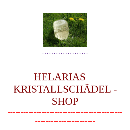
. . . . . . . . . . . . . . . . . . . .
HELARIAS
KRISTALLSCHÄDEL -
SHOP
--------------------------------------------
-----------------------